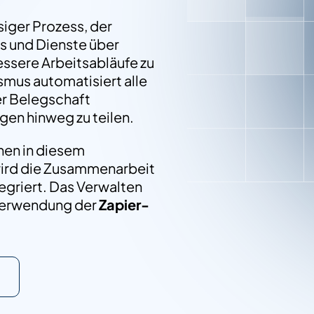
ssiger Prozess, der
Vertrieb kontaktieren
 und Dienste über
essere Arbeitsabläufe zu
mus automatisiert alle
r Belegschaft
en hinweg zu teilen.
nen in diesem
ird die Zusammenarbeit
griert. Das Verwalten
Verwendung der
Zapier-