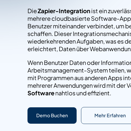
Die
Zapier-Integration
ist ein zuverlä
mehrere cloudbasierte Software-Apps
Benutzer miteinander verbindet, um b
schaffen. Dieser Integrationsmechanis
wiederkehrenden Aufgaben, was es de
erleichtert, Daten über Webanwendung
Wenn Benutzer Daten oder Informatio
Arbeitsmanagement-System teilen, w
mit Programmen aus anderen Apps inte
mehrerer Anwendungen wird mit der 
Software
nahtlos und effizient.
Demo Buchen
Mehr Erfahren