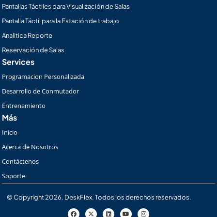
Pantallas Táctiles para Visualización de Salas
Pantalla Táctil para la Estación de trabajo
Analitica Reporte
Reservación de Salas
Services
Programacion Personalizada
Desarrollo de Conmutador
Entrenamiento
Más
Inicio
Acerca de Nosotros
Contáctenos
Soporte
© Copyright 2026. DeskFlex. Todos los derechos reservados.
F
X
L
Y
I
a
-
i
o
n