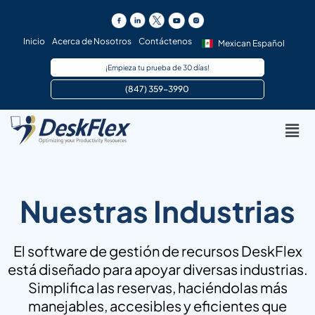
Ir
al
contenido
Inicio
Acerca de Nosotros
Contáctenos
Mexican Español
¡Empieza tu prueba de 30 días!
(847) 359-3990 ​
Men
Nuestras Industrias
El software de gestión de recursos DeskFlex
está diseñado para apoyar diversas industrias.
Simplifica las reservas, haciéndolas más
manejables, accesibles y eficientes que