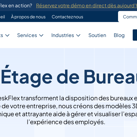
Flex en action?
Réservez votre démo en direct dès aujourd'h
eil
À propos de nous
Contactez nous
Commen
Entreprise
Programmation Personnalisé
ts
Services
Industries
Soutien
Blog
Le service de programmation perso
la migration de données des systèm
Affaires
Développement d'Interfaces
Notre système fournit des service
d'interfaces en partenariat avec le
’Étage de Burea
téléphoniques.
Gouvernement
lisées
Formation
 solutions pour besoins
DeskFlex propose des services de fo
paces et ressources.
membres de l'équipe et les administ
Éducation
skFlex transforment la disposition des bureaux en
age de votre entreprise, nous créons des modèles 3
e et attrayante aide à gérer et visualiser l’espac
Santé
l’expérience des employés.