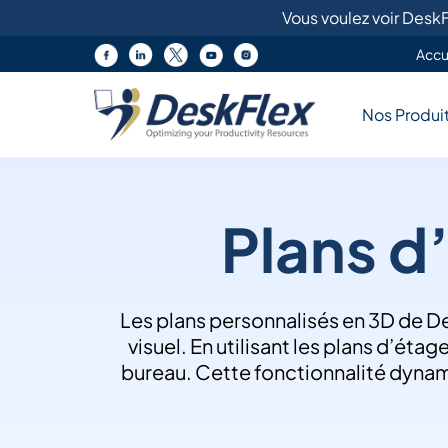
Aller
Vous voulez voir Desk
au
Accu
contenu
Nos Produits
Nos Produi
Explorez diverses solutions pour
l'espace de travail
Fonctionnalités Clés
Plans d
Gérez les bureaux, les salles et les
Solutions Personna
équipements
DeskFlex personnalise les
uniques, gérant salles, es
Les plans personnalisés en 3D de De
visuel. En utilisant les plans d’ét
Découvrez nos solutions de
Demander
bureau. Cette fonctionnalité dynamiqu
maintenant
travail de pointe.