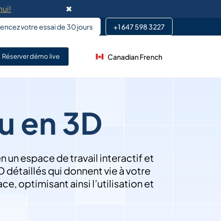
ui!
✖
cez votre essai de 30 jours
+1 647 598 3227
e
Canadian French
nnalisée de DeskFlex permet
Réserver démo live
es existants.
s de développement
s principaux systèmes
u en 3D
rmation sur site pour les
rateurs.
 un espace de travail interactif et
D détaillés qui donnent vie à votre
e, optimisant ainsi l’utilisation et