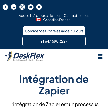
Aller
au
contenu
Accueil
À propos de nous
Contactez nous
Canadian French
Commencez votre essai de 30 jours
+1 647 598 3227
Men
Intégration de
Zapier
L’intégration de Zapier est un processus