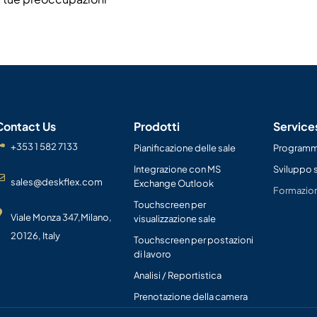
Contact Us
Prodotti
Service
+353 1 582 7133
Pianificazione delle sale
Programma
Integrazione con MS
Sviluppo 
sales@deskflex.com
Exchange Outlook
Formazio
Touchscreen per
Viale Monza 347,Milano,
visualizzazione sale
20126, Italy
Touchscreen per postazioni
di lavoro
Analisi / Reportistica
Prenotazione della camera