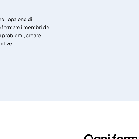
e l’opzione di
uò formare i membri del
i problemi, creare
untive.
Ogni form