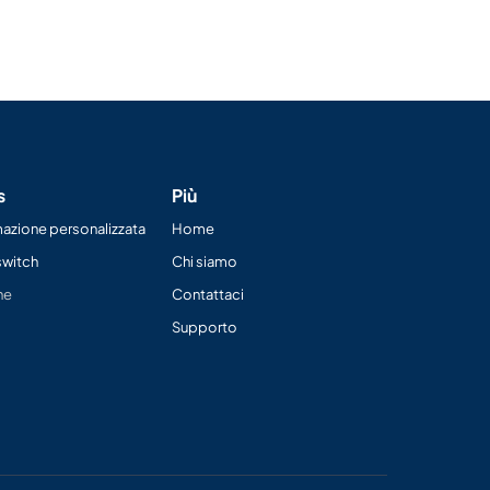
s
Più
zione personalizzata
Home
switch
Chi siamo
ne
Contattaci
Supporto