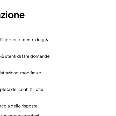
azione
dell'apprendimento drag &
iù utenti di fare domande
gistrazione, modifica e
leta dei conflitti (che
accia delle risposte
e tue preoccupazioni