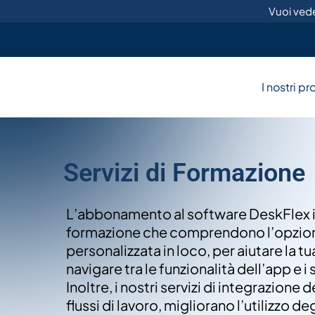
Vai
Vuoi vede
al
contenuto
I nostri prodotti
I nostri pr
Explore diverse workplace solutions
Caratteristiche Chiave
Manage desks, rooms & equipment
Servizi di Formazione
Soluzioni personali
DeskFlex personalizza solu
L’abbonamento al software DeskFlex i
Scopri le nostre soluzioni
gestendo stanze, spazi di l
formazione che comprendono l’opzion
Chiedi ora
innovative per il posto di
personalizzata in loco, per aiutare la t
lavoro.
navigare tra le funzionalità dell’app e i 
Inoltre, i nostri servizi di integrazione
flussi di lavoro, migliorano l’utilizzo deg