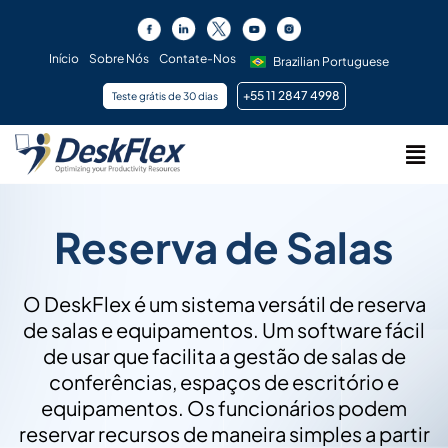
Ir
para
o
Início
Sobre Nós
Contate-Nos
Brazilian Portuguese
conteúdo
+55 11 2847 4998
Teste grátis de 30 dias
Men
Reserva de Salas
O DeskFlex é um sistema versátil de reserva
de salas e equipamentos. Um software fácil
de usar que facilita a gestão de salas de
conferências, espaços de escritório e
equipamentos. Os funcionários podem
reservar recursos de maneira simples a partir