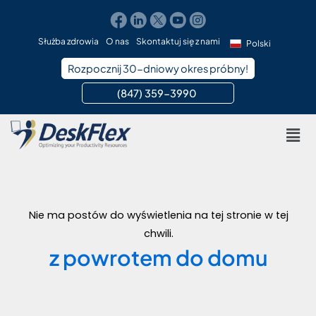
Przejdź
do
treści
Służba zdrowia
O nas
Skontaktuj się z nami
Polski
Rozpocznij 30-dniowy okres próbny!
(847) 359-3990 ​
Men
Nie ma postów do wyświetlenia na tej stronie w tej
chwili.
z powrotem do domu