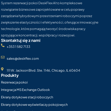
System rezerwacji pokoi DeskFlex AI to kompleksowe
rozwiązanie biznesowe zaprojektowane w celu poprawy
zarządzania hybrydowymi przestrzeniami roboczymi poprzez
zwiększenie elastyczności i efektywności, oferujące innowacyjne
technologie, które pomagają tworzyć środowiska pracy
sprzyjające koncentracji, współpracy i rozwojowi.
Skontaktuj się z nami
+353 1 582 7133
sales@deskflex.com
111 W. Jackson Blvd. Ste. 1146, Chicago, IL 60604
Produkty
Rezerwacja pokoi
Integracja MS Exchange Outlook
Ekrany dotykowe stacji roboczych
Ekrany dotykowe wyświetlaczy pokojowych