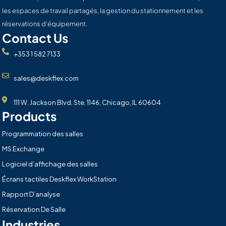
les espaces de travail partagés, la gestion du stationnement et les
réservations d'équipement.
Contact Us
+353 1 582 7133
sales@deskflex.com
111 W. Jackson Blvd. Ste. 1146, Chicago, IL 60604
Products
Programmation des salles
MS Exchange
Logiciel d’affichage des salles
Écrans tactiles Deskflex WorkStation
Rapport D’analyse
Réservation De Salle
Industries