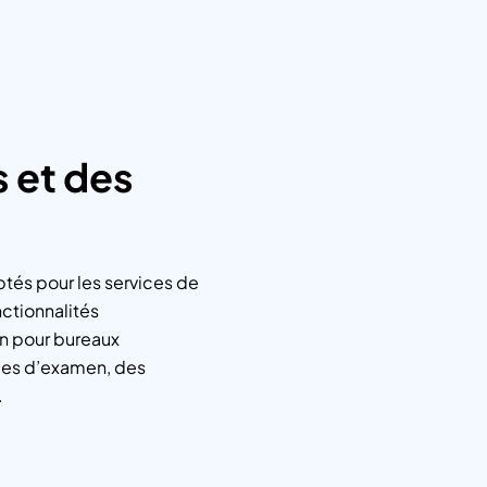
 et des
ptés pour les services de
nctionnalités
n pour bureaux
les d’examen, des
.