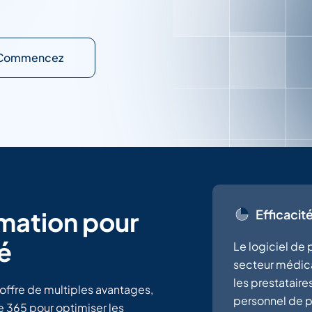
Contacter les Ventes
Commencez
Efficaci
mation pour
té
Le logiciel de
secteur médica
les prestataire
 offre de multiples avantages,
personnel de p
 365 pour optimiser les