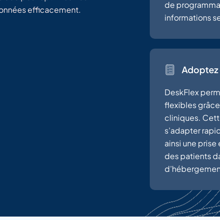
de programmati
données efficacement.
informations se
Adoptez 
DeskFlex perme
flexibles grâc
cliniques. Cett
s’adapter rapi
ainsi une prise
des patients d
d’hébergemen