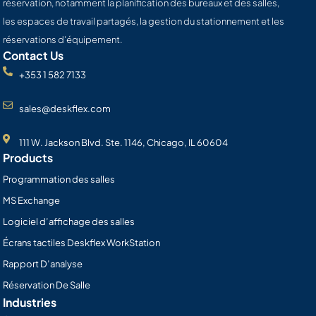
réservation, notamment la planification des bureaux et des salles,
les espaces de travail partagés, la gestion du stationnement et les
réservations d'équipement.
Contact Us
+353 1 582 7133
sales@deskflex.com
111 W. Jackson Blvd. Ste. 1146, Chicago, IL 60604
Products
Programmation des salles
MS Exchange
Logiciel d’affichage des salles
Écrans tactiles Deskflex WorkStation
Rapport D’analyse
Réservation De Salle
Industries