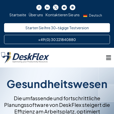
Zum
Inhalt
Startseite
Über uns
Kontaktieren Sie uns
springen
Deutsch
Starten Sie Ihre 30-tägige Testversion
+49 (0) 30 221840880
Me
Gesundheitswesen
Die umfassende und fortschrittliche
Planungssoftware von DeskFlex steigert die
Effizienz am Arbeitsplatz, optimiert