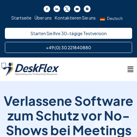
Zum
Inhalt
Startseite
Über uns
Kontaktieren Sie uns
springen
Deutsch
Starten Sie Ihre 30-tägige Testversion
+49 (0) 30 221840880
Me
Verlassene Software
zum Schutz vor No-
Shows bei Meetings