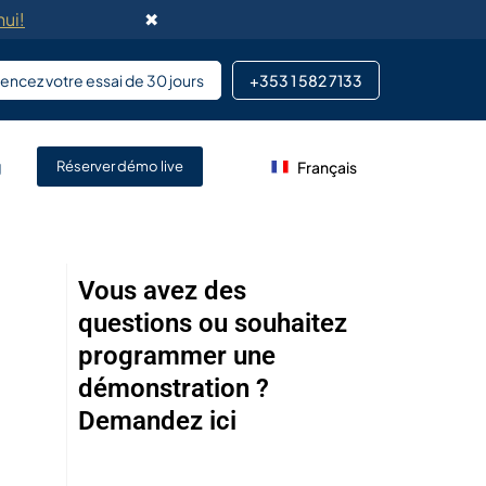
ui!
✖
cez votre essai de 30 jours
+353 1 582 7133
e
g
Français
nnalisée de DeskFlex permet
Réserver démo live
es existants.
s de développement
s principaux systèmes
Vous avez des
questions ou souhaitez
programmer une
rmation sur site pour les
rateurs.
démonstration ?
Demandez ici