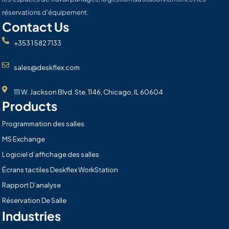
réservations d'équipement.
Contact Us
+353 1 582 7133
sales@deskflex.com
111 W. Jackson Blvd. Ste. 1146, Chicago, IL 60604
Products
Programmation des salles
MS Exchange
Logiciel d’affichage des salles
Écrans tactiles Deskflex WorkStation
Rapport D’analyse
Réservation De Salle
Industries