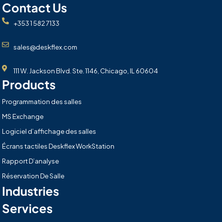
Contact Us
+353 1 582 7133
sales@deskflex.com
111 W. Jackson Blvd. Ste. 1146, Chicago, IL 60604
Products
Programmation des salles
MS Exchange
Logiciel d’affichage des salles
Écrans tactiles Deskflex WorkStation
Rapport D’analyse
Réservation De Salle
Industries
Services