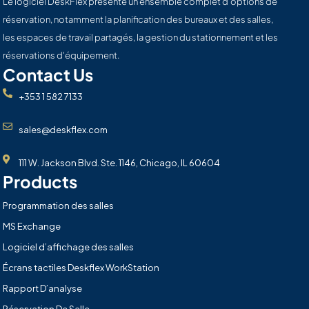
Le logiciel DeskFlex présente un ensemble complet d'options de
réservation, notamment la planification des bureaux et des salles,
les espaces de travail partagés, la gestion du stationnement et les
réservations d'équipement.
Contact Us
+353 1 582 7133
sales@deskflex.com
111 W. Jackson Blvd. Ste. 1146, Chicago, IL 60604
Products
Programmation des salles
MS Exchange
Logiciel d’affichage des salles
Écrans tactiles Deskflex WorkStation
Rapport D’analyse
Réservation De Salle