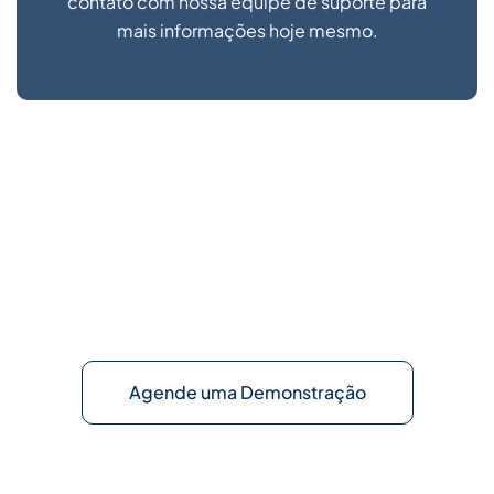
contato com nossa equipe de suporte para
mais informações hoje mesmo.
Otimize seus Recursos de
Produtividade
Faça parte dos mais de 1200 clientes leais e satisfeitos
hoje mesmo!
Agende uma Demonstração