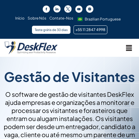
Ir
para
o
Início
Sobre Nós
Contate-Nos
Brazilian Portuguese
conteúdo
+55 11 2847 4998
Teste grátis de 30 dias
Men
Gestão de Visitantes
O software de gestão de visitantes DeskFlex
ajuda empresas e organizações a monitorar e
processar os visitantes e forasteiros que
entram ou alugam instalações. Os visitantes
podem ser desde um entregador, candidato a
vaga, cliente ou até mesmo um parente de um