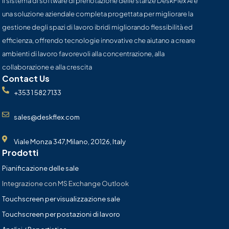
Il sistema di software di prenotazione delle stanze DeskFlex AI è
una soluzione aziendale completa progettata per migliorare la
gestione degli spazi di lavoro ibridi migliorando flessibilità ed
efficienza, offrendo tecnologie innovative che aiutano a creare
ambienti di lavoro favorevoli alla concentrazione, alla
collaborazione e alla crescita
Contact Us
+353 1 582 7133
sales@deskflex.com
Viale Monza 347,Milano, 20126, Italy
Prodotti
Pianificazione delle sale
Integrazione con MS Exchange Outlook
Touchscreen per visualizzazione sale
Touchscreen per postazioni di lavoro