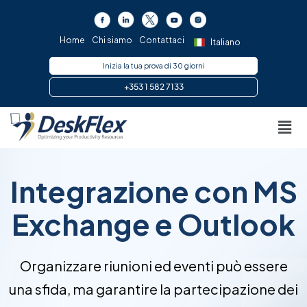
Vai
al
contenuto
Home
Chi siamo
Contattaci
Italiano
Inizia la tua prova di 30 giorni
+353 1 582 7133
Men
Integrazione con MS
Exchange e Outlook
Organizzare riunioni ed eventi può essere
una sfida, ma garantire la partecipazione dei