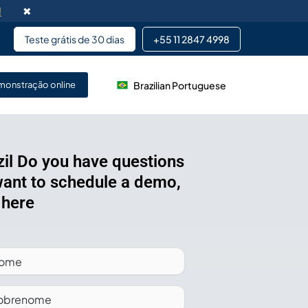
!
✖
Teste grátis de 30 dias
+55 11 2847 4998
Brazilian Portuguese
lizada da DeskFlex
onstração online
 sistemas legados.
 desenvolvimento de switch
s telefônicos.
zil Do you have questions
want to schedule a demo,
inamento no local para
 here
res.
Sistema
de