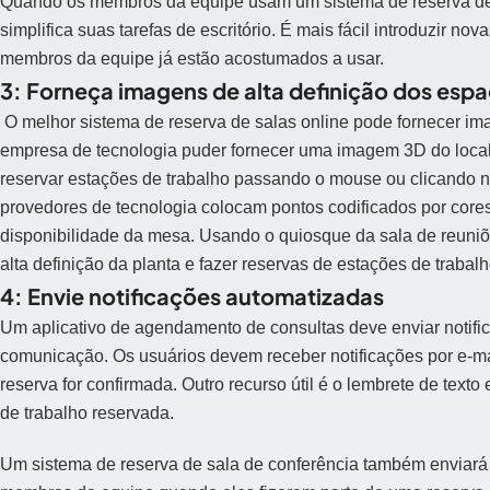
Quando os membros da equipe usam um sistema de reserva de s
simplifica suas tarefas de escritório. É mais fácil introduzir n
membros da equipe já estão acostumados a usar.
3: Forneça imagens de alta definição dos espa
O melhor sistema de reserva de salas online pode fornecer imag
empresa de tecnologia puder fornecer uma imagem 3D do local 
reservar estações de trabalho passando o mouse ou clicando n
provedores de tecnologia colocam pontos codificados por cores 
disponibilidade da mesa. Usando o quiosque da sala de reun
alta definição da planta e fazer reservas de estações de trabal
4: Envie notificações automatizadas
Um aplicativo de agendamento de consultas deve enviar notific
comunicação. Os usuários devem receber notificações por e-ma
reserva for confirmada. Outro recurso útil é o lembrete de text
de trabalho reservada.
Um sistema de reserva de sala de conferência também enviará