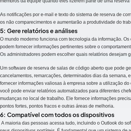
membros da equipe quando eles fizerem parte de uma reserva 
As notificações por e-mail e texto do sistema de reserva de co
os não comparecimentos e aumentarão a produtividade do trab
5: Gere relatórios e análises
O mundo moderno funciona com tecnologia da informação. Os 
podem fornecer informações pertinentes sobre o comportamento,
Os administradores podem escolher quais relatórios desejam g
Um software de reserva de salas de código aberto que pode ger
cancelamentos, remarcações, determinados dias da semana, es
fornecer informações valiosas à empresa sobre a utilização do
você pode enviar relatórios automatizados para diferentes che
mudanças no local de trabalho. Ele fornece informações precisa
pontos fortes, pontos fracos e outras áreas de melhoria.
6: Compatível com todos os dispositivos
A maioria das pessoas acessa tudo, incluindo o Outlook do so
seus dispositivos portáteis. É fundamental que um sistema de 