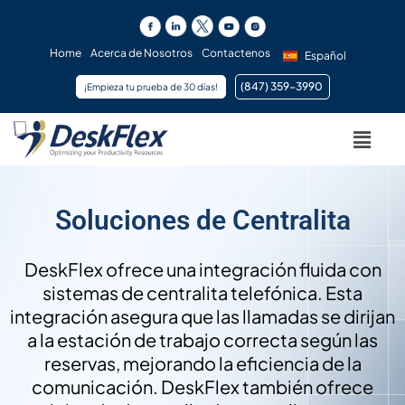
Skip
to
content
Home
Acerca de Nosotros
Contactenos
Español
(847) 359-3990 ​
¡Empieza tu prueba de 30 días!
Menu
Soluciones de Centralita
DeskFlex ofrece una integración fluida con
sistemas de centralita telefónica. Esta
integración asegura que las llamadas se dirijan
a la estación de trabajo correcta según las
reservas, mejorando la eficiencia de la
comunicación. DeskFlex también ofrece