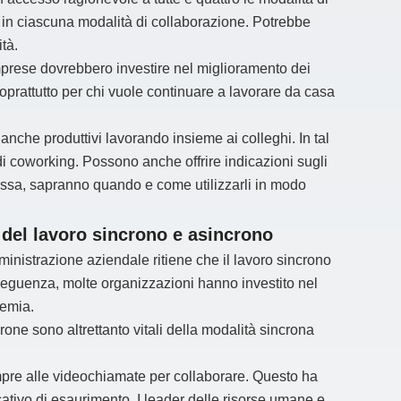
 in ciascuna modalità di collaborazione. Potrebbe
tà.
imprese dovrebbero investire nel miglioramento dei
oprattutto per chi vuole continuare a lavorare da casa
anche produttivi lavorando insieme ai colleghi. In tal
di coworking. Possono anche offrire indicazioni sugli
 essa, sapranno quando e come utilizzarli in modo
o del lavoro sincrono e asincrono
inistrazione aziendale ritiene che il lavoro sincrono
seguenza, molte organizzazioni hanno investito nel
demia.
rone sono altrettanto vitali della modalità sincrona
mpre alle videochiamate per collaborare. Questo ha
cativo di esaurimento. I leader delle risorse umane e