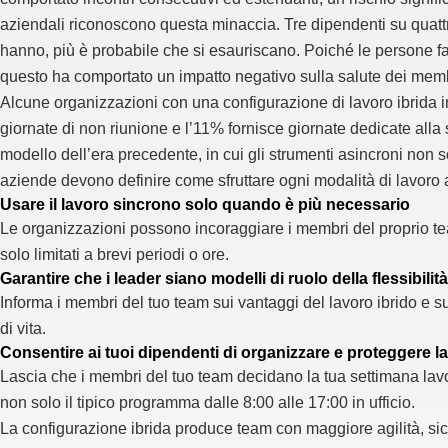
aziendali riconoscono questa minaccia. Tre dipendenti su quattr
hanno, più è probabile che si esauriscano. Poiché le persone f
questo ha comportato un impatto negativo sulla salute dei memb
Alcune organizzazioni con una configurazione di lavoro ibrida 
giornate di non riunione e l’11% fornisce giornate dedicate alla 
modello dell’era precedente, in cui gli strumenti asincroni non s
aziende devono definire come sfruttare ogni modalità di lavoro a
Usare il lavoro sincrono solo quando è più necessario
Le organizzazioni possono incoraggiare i membri del proprio te
solo limitati a brevi periodi o ore.
Garantire che i leader siano modelli di ruolo della flessibilit
Informa i membri del tuo team sui vantaggi del lavoro ibrido e s
di vita.
Consentire ai tuoi dipendenti di organizzare e proteggere la
Lascia che i membri del tuo team decidano la tua settimana lavor
non solo il tipico programma dalle 8:00 alle 17:00 in ufficio.
La configurazione ibrida produce team con maggiore agilità, si