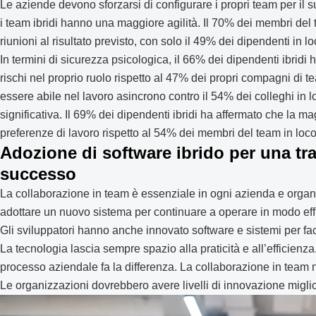
Le aziende devono sforzarsi di configurare i propri team per il 
i team ibridi hanno una maggiore agilità. Il 70% dei membri del t
riunioni al risultato previsto, con solo il 49% dei dipendenti in lo
In termini di sicurezza psicologica, il 66% dei dipendenti ibridi 
rischi nel proprio ruolo rispetto al 47% dei propri compagni di t
essere abile nel lavoro asincrono contro il 54% dei colleghi in lo
significativa. Il 69% dei dipendenti ibridi ha affermato che la m
preferenze di lavoro rispetto al 54% dei membri del team in loco
Adozione di software ibrido per una tr
successo
La collaborazione in team è essenziale in ogni azienda e organ
adottare un nuovo sistema per continuare a operare in modo effi
Gli sviluppatori hanno anche innovato software e sistemi per facili
La tecnologia lascia sempre spazio alla praticità e all’efficienza
processo aziendale fa la differenza. La collaborazione in team n
Le organizzazioni dovrebbero avere livelli di innovazione miglio