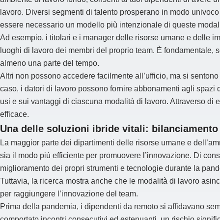
lavoro. Diversi segmenti di talento prosperano in modo univoco
essere necessario un modello più intenzionale di queste modali
Ad esempio, i titolari e i manager delle risorse umane e delle 
luoghi di lavoro dei membri del proprio team. È fondamentale, s
almeno una parte del tempo.
Altri non possono accedere facilmente all’ufficio, ma si sentono 
caso, i datori di lavoro possono fornire abbonamenti agli spazi 
usi e sui vantaggi di ciascuna modalità di lavoro. Attraverso di
efficace.
Una delle soluzioni ibride vitali: bilanciament
La maggior parte dei dipartimenti delle risorse umane e dell’amm
sia il modo più efficiente per promuovere l’innovazione. Di con
miglioramento dei propri strumenti e tecnologie durante la pan
Tuttavia, la ricerca mostra anche che le modalità di lavoro asinc
per raggiungere l’innovazione del team.
Prima della pandemia, i dipendenti da remoto si affidavano se
comportato incontri consecutivi ed estenuanti, un rischio signifi