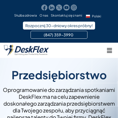
Przejdź
do
treści
Służba zdrowia
O nas
Skontaktuj się z nami
Polski
Rozpocznij 30-dniowy okres próbny!
(847) 359-3990 ​
Men
Przedsiębiorstwo
Oprogramowanie do zarządzania spotkaniami
DeskFlex ma na celu zapewnienie
doskonałego zarządzania przedsiębiorstwem
dla Twojego zespołu, aby przyciągnąć
najlepsze talenty do Twojej firmy. DeskFlex