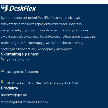
System rezerwacji pokoi DeskFlex AI to kompleksowe
rozwiązanie biznesowe zaprojektowane w celu poprawy
zarządzania hybrydowymi przestrzeniami roboczymi poprzez
zwiększenie elastyczności i efektywności, oferujące innowacyjne
technologie, które pomagają tworzyć środowiska pracy
sprzyjające koncentracji, współpracy i rozwojowi.
Skontaktuj się z nami
+353 1 582 7133
sales@deskflex.com
111 W. Jackson Blvd. Ste. 1146, Chicago, IL 60604
Produkty
Rezerwacja pokoi
Integracja MS Exchange Outlook