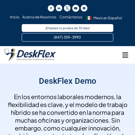
Ir
al
contenido
Inicio
Acerca de Nosotros
Contáctenos
Mexican Español
¡Empieza tu prueba de 30 días!
(847) 359-3990 ​
Men
DeskFlex Demo
En los entornos laborales modernos, la
flexibilidad es clave, y el modelo de trabajo
híbrido se ha convertido en la norma para
muchas oficinas y organizaciones. Sin
embargo, como cualquier innovación,