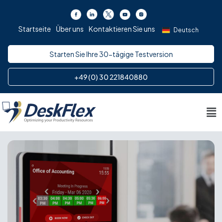
Zum
Inhalt
Startseite
Über uns
Kontaktieren Sie uns
springen
Deutsch
Starten Sie Ihre 30-tägige Testversion
+49 (0) 30 221840880
Me